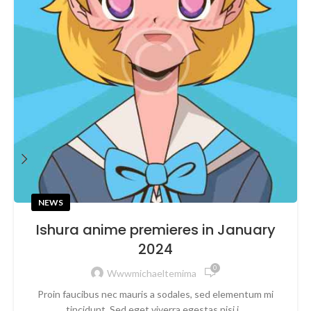
NEWS
Ishura anime premieres in January
2024
0
Wwwmichaeltemima
Proin faucibus nec mauris a sodales, sed elementum mi
tincidunt. Sed eget viverra egestas nisi i...