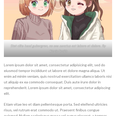
Stet clita kasd gubergren, no sea sanctus est labore et dolore. By
Kevin Smith
Lorem ipsum dolor sit amet, consectetur adipisicing elit, sed do
eiusmod tempor incididunt ut labore et dolore magna aliqua. Ut
enim ad minim veniam, quis nostrud exercitation ullamco laboris nisi
ut aliquip ex ea commodo consequat. Duis aute irure dolor in
reprehenderit. Lorem ipsum dolor sit amet, consectetur adipiscing
elit.
Etiam vitae leo et diam pellentesque porta. Sed eleifend ultricies
risus, vel rutrum erat commodo ut. Praesent finibus congue
euismod. Nullam scelerisque massa vel augue placerat, a tempor