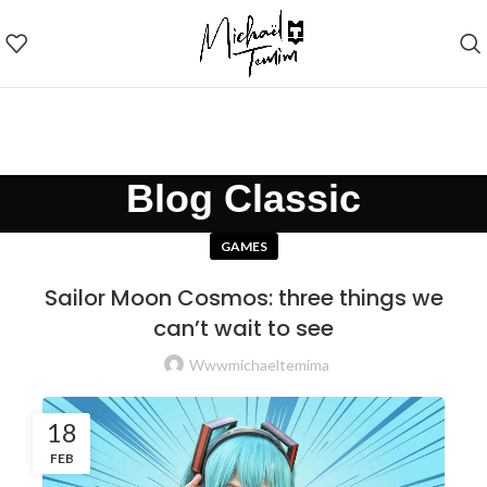
Blog Classic
GAMES
Sailor Moon Cosmos: three things we
can’t wait to see
Wwwmichaeltemima
18
FEB