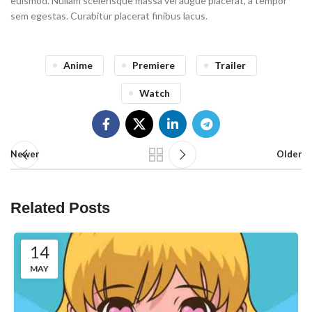
euismod. Nullam scelerisque massa vel augue placerat, a tempor
sem egestas. Curabitur placerat finibus lacus.
Anime
Premiere
Trailer
Watch
Newer
Older
Related Posts
14
MAY