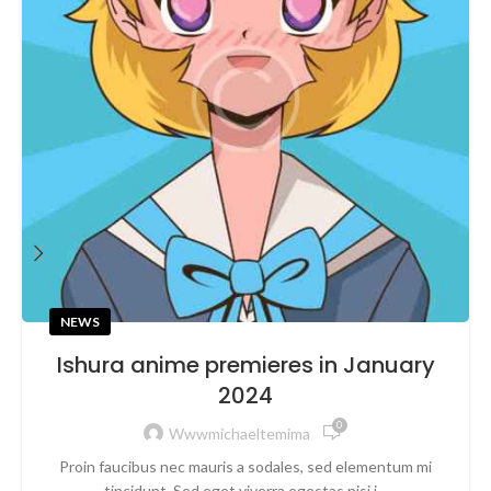
NEWS
Ishura anime premieres in January
2024
0
Wwwmichaeltemima
Proin faucibus nec mauris a sodales, sed elementum mi
tincidunt. Sed eget viverra egestas nisi i...