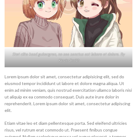
Stet clita kasd gubergren, no sea sanctus est labore et dolore. By
Kevin Smith
Lorem ipsum dolor sit amet, consectetur adipisicing elit, sed do
eiusmod tempor incididunt ut labore et dolore magna aliqua. Ut
enim ad minim veniam, quis nostrud exercitation ullamco laboris nisi
ut aliquip ex ea commodo consequat. Duis aute irure dolor in
reprehenderit. Lorem ipsum dolor sit amet, consectetur adipiscing
elit.
Etiam vitae leo et diam pellentesque porta. Sed eleifend ultricies
risus, vel rutrum erat commodo ut. Praesent finibus congue
euismod. Nullam scelerisque massa vel augue placerat, a tempor