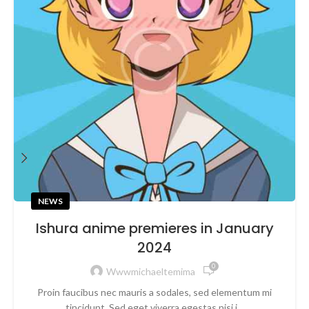
NEWS
Ishura anime premieres in January
2024
0
Wwwmichaeltemima
Proin faucibus nec mauris a sodales, sed elementum mi
tincidunt. Sed eget viverra egestas nisi i...