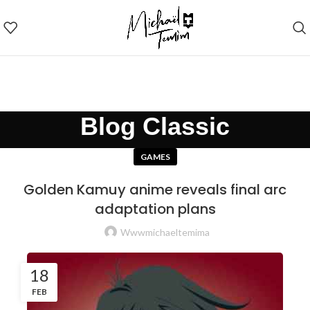
Blog Classic
GAMES
Golden Kamuy anime reveals final arc
adaptation plans
Wwwmichaeltemima
18
FEB