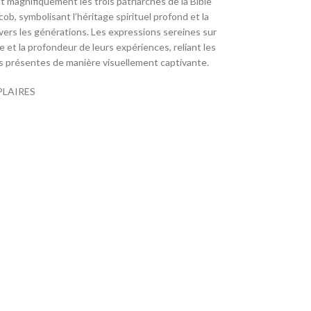
 magnifiquement les trois patriarches de la Bible
ob, symbolisant l’héritage spirituel profond et la
ravers les générations. Les expressions sereines sur
e et la profondeur de leurs expériences, reliant les
s présentes de manière visuellement captivante.
PLAIRES