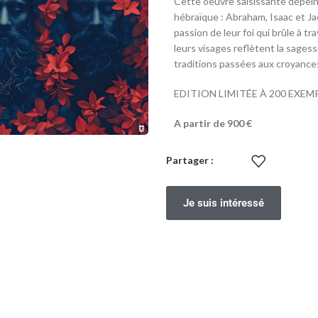
Cette oeuvre saisissante dépeint
hébraïque : Abraham, Isaac et Jac
passion de leur foi qui brûle à t
leurs visages reflètent la sagess
traditions passées aux croyance
EDITION LIMITÉE À 200 EXEM
A partir de 900 €
Partager :
Je suis intéressé