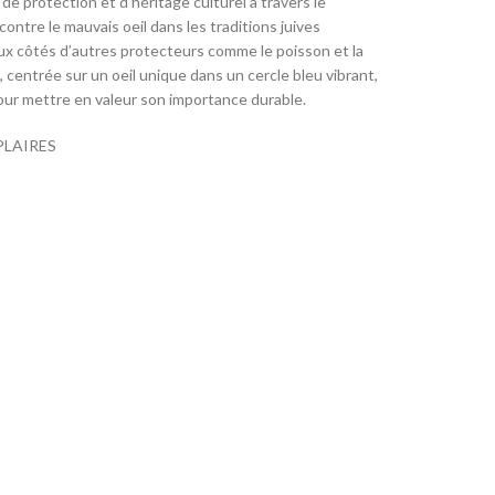
e protection et d’héritage culturel à travers le
contre le mauvais oeil dans les traditions juives
ux côtés d’autres protecteurs comme le poisson et la
 centrée sur un oeil unique dans un cercle bleu vibrant,
ur mettre en valeur son importance durable.
PLAIRES