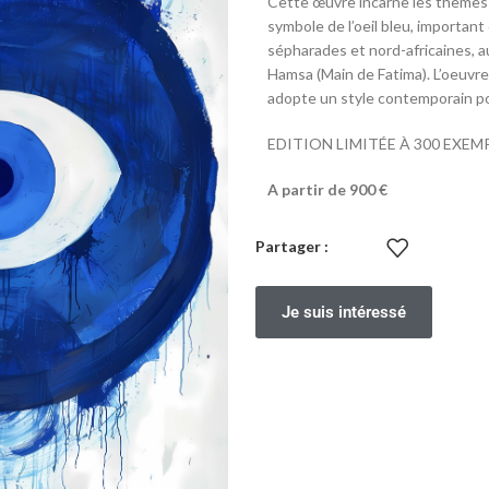
Cette œuvre incarne les thèmes d
symbole de l’oeil bleu, important 
sépharades et nord-africaines, a
Hamsa (Main de Fatima). L’oeuvre,
adopte un style contemporain po
EDITION LIMITÉE À 300 EXEM
A partir de 900 €
Partager :
Je suis intéressé